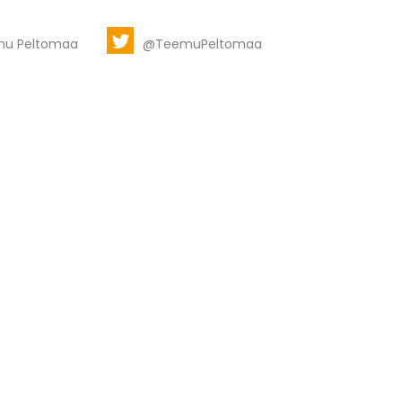
mu Peltomaa
@TeemuPeltomaa