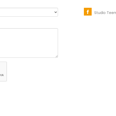
Studio Tee
t authorized or endorsed by The LEGO Group in any way.