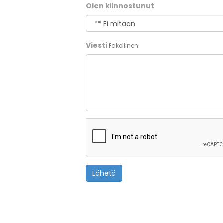
Olen kiinnostunut
Viesti
Pakollinen
Lähetä
© Teemu Peltomaa 2025
LEGO® is a trademark of the LEGO Group. This Website is no