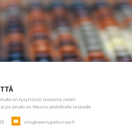
YTTÄ
inulla on kysyttävää teoksista, niiden
 jos sinulla on tilausta yksilölliselle teokselle.
55
info@teemupeltomaa.fi